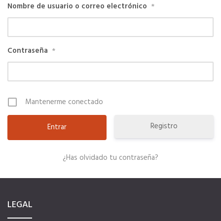
Nombre de usuario o correo electrónico
*
SERVICIOS EN TU COLEGIO
Contraseña
*
Si eres mujer o tienes menos de 36…
Curso de Acceso
Mantenerme conectado
Formación Gratuita
Registro
Descuentos exclusivos
¿Has olvidado tu contraseña?
Título Oficial
LEGAL
Tu Carnet Profesional, ahora Digital