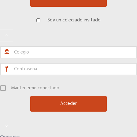
Telefonía AC
Soy un colegiado invitado
Apps
×
Información a la última
Una gran organización
Mantenerme conectado
OFERTAS DE EMPLEO
Empresas
×
Candidatos