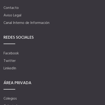
Contacto
Ahorra en carburantes
Aviso Legal
Canal Interno de Información
Portal de Empleo
REDES SOCIALES
VENTAJAS EN SEGUROS
Facebook
Formación gratuita
Twitter
LinkedIn
Servicios financieros
ÁREA PRIVADA
Ventajas en las ferias
Colegios
Seguro de vida