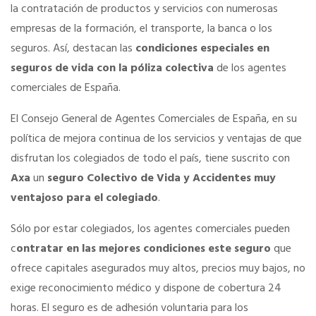
la contratación de productos y servicios con numerosas
empresas de la formación, el transporte, la banca o los
SERVICIOS EN TU COLEGIO
seguros. Así, destacan las
condiciones especiales en
seguros de vida con la póliza colectiva
de los agentes
Si eres mujer o tienes menos de 36…
comerciales de España.
El Consejo General de Agentes Comerciales de España, en su
Curso de Acceso
política de mejora continua de los servicios y ventajas de que
disfrutan los colegiados de todo el país, tiene suscrito con
Formación Gratuita
Axa
un
seguro Colectivo de Vida y Accidentes muy
ventajoso para el colegiado
.
Descuentos exclusivos
Sólo por estar colegiados, los agentes comerciales pueden
c
ontratar en las mejores condiciones este seguro
que
Título Oficial
ofrece capitales asegurados muy altos, precios muy bajos, no
exige reconocimiento médico y dispone de cobertura 24
Tu Carnet Profesional, ahora Digital
horas. El seguro es de adhesión voluntaria para los