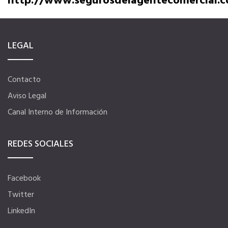
http://www.segurosdelagentecomercial.
Tu CRM AC
LEGAL
Ventajas fiscales
Contacto
Asesoramiento fiscal y jurídico
Aviso Legal
Canal Interno de Información
Despachos y salas de reuniones
REDES SOCIALES
Consulados comerciales
Facebook
Internacional
Twitter
LinkedIn
Hoteles