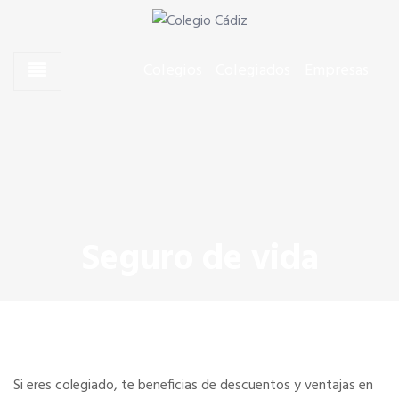
Skip to content
Skip to content
Agentes Comerciales de Cádiz
Colegio Cádiz
Colegios
Colegiados
Empresas
CONÓCENOS
El Presidente
Junta de Gobierno
Seguro de vida
Quiero colegiarme
Dónde estamos
Si eres colegiado, te beneficias de descuentos y ventajas en
SERVICIOS