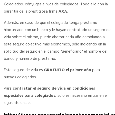
Colegiados, cónyuges e hijos de colegiados. Todo ello con la
garantía de la prestigiosa firma
AXA
.
Ahorra en carburantes
Además, en caso de que el colegiado tenga préstamo
Portal de Empleo
hipotecario con un banco y le hayan contratado un seguro de
vida sobre el mismo, puede ahorrar cada año cambiando a
este seguro colectivo más económico, sólo indicando en la
VENTAJAS EN SEGUROS
solicitud del seguro en el campo “Beneficiario” el nombre del
banco y número de préstamo.
Formación gratuita
Este seguro de vida es
GRATUITO el primer año
para
nuevos colegiados.
Servicios financieros
Para
contratar el seguro de vida en condiciones
Ventajas en las ferias
especiales para colegiados,
solo es necesario entrar en el
siguiente enlace:
Seguro de vida