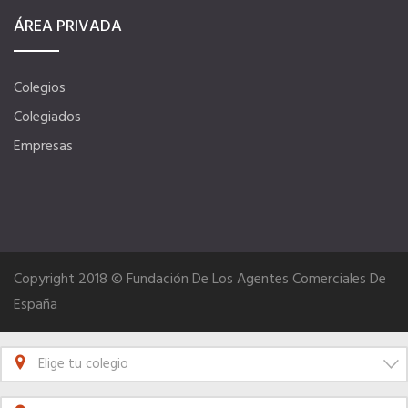
ÁREA PRIVADA
Telefonía AC
Colegios
Apps
Colegiados
Empresas
Información a la última
Una gran organización
OFERTAS DE EMPLEO
Copyright 2018 © Fundación De Los Agentes Comerciales De
España
Empresas
Elige tu colegio
Candidatos