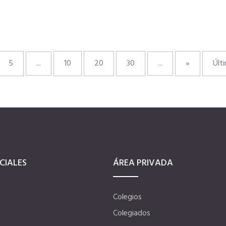
5
...
10
20
30
...
»
Últ
CIALES
ÁREA PRIVADA
Colegios
Colegiados