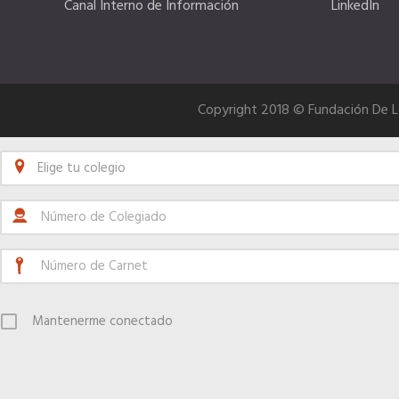
Canal Interno de Información
LinkedIn
Copyright 2018 © Fundación De 
Elige tu colegio
Mantenerme conectado