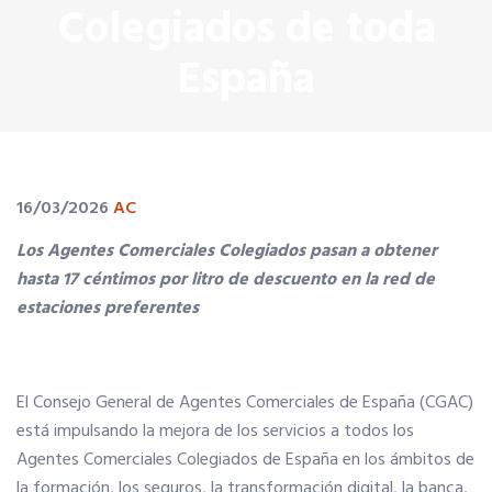
Colegiados de toda
SERVICIOS EN TU COLEGIO
España
Si eres mujer o tienes menos de 36…
Curso de Acceso
16/03/2026
AC
Los Agentes Comerciales Colegiados pasan a obtener
Formación Gratuita
hasta 17 céntimos por litro de descuento en la red de
estaciones preferentes
Descuentos exclusivos
Título Oficial
El Consejo General de Agentes Comerciales de España (CGAC)
está impulsando la mejora de los servicios a todos los
Agentes Comerciales Colegiados de España en los ámbitos de
Tu Carnet Profesional, ahora Digital
la formación, los seguros, la transformación digital, la banca,