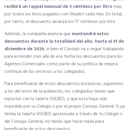
recibirá un rappel mensual de 3 céntimos por litro
más
Tu CRM AC
por todos los litros pagados con Waylet cada mes. En total,
por tanto, el descuento alcanza los 17 céntimos por litro.
Ventajas fiscales
Además, la compañía anuncia que
mantendrá estos
descuentos durante la totalidad del año, hasta el 31 de
diciembre de 2026
, si bien el Consejo va a seguir trabajando
Asesoramiento fiscal y jurídico
para extender más allá de esa fecha los descuentos para los
Agentes Comerciales como parte de su política de mejora
Despachos y salas de reuniones
continua de los servicios a los colegiados.
Para beneficiarse de estos descuentos exclusivos, superiores
Consulados comerciales
a los del resto de la población, los colegiados tienen que
repostar con la tarjeta SOLRED, y que esta haya sido
expedida por su Colegio o por el propio Consejo General. Si ya
Internacional
tenías la tarjeta SOLRED gestionada a través de tu Colegio o
del Consejo General, no tienes que hacer nada para
Hoteles
beneficiarte de estos descuentos.