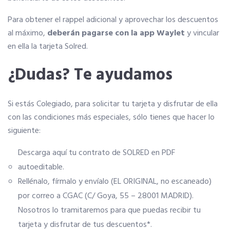
Para obtener el rappel adicional y aprovechar los descuentos
Telefonía AC
al máximo,
deberán pagarse con la app Waylet
y vincular
en ella la tarjeta Solred.
Apps
¿Dudas? Te ayudamos
Información a la última
Si estás Colegiado, para solicitar tu tarjeta y disfrutar de ella
con las condiciones más especiales, sólo tienes que hacer lo
Una gran organización
siguiente:
Descarga aquí tu contrato de SOLRED en PDF
OFERTAS DE EMPLEO
autoeditable.
Empresas
Rellénalo, fírmalo y envíalo (EL ORIGINAL, no escaneado)
por correo a CGAC (C/ Goya, 55 – 28001 MADRID).
Nosotros lo tramitaremos para que puedas recibir tu
Candidatos
tarjeta y disfrutar de tus descuentos*.