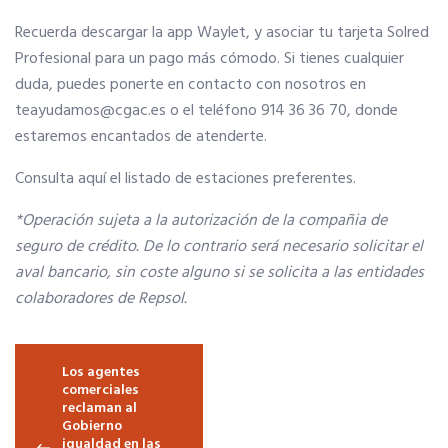
COLÉGIATE
Asociación de Ferias de España
Recuerda descargar la app Waylet, y asociar tu tarjeta Solred
Profesional para un pago más cómodo. Si tienes cualquier
Colegiación Online
MadridJoya-Bisutex-Intergift
duda, puedes ponerte en contacto con nosotros en
teayudamos@cgac.es o el teléfono 914 36 36 70, donde
Plan de Fomento del Autoempleo Joven
estaremos encantados de atenderte.
CURSO DE ACCESO A LA PROFESION
Consulta aquí el listado de estaciones preferentes.
Plan fomento del autoempleo Joven (pdf)
¿Eres mujer o tienes menos de 36?
*Operación sujeta a la autorización de la compañia de
seguro de crédito. De lo contrario será necesario solicitar el
NOTICIAS
aval bancario, sin coste alguno si se solicita a las entidades
colaboradores de Repsol.
Actualidad
Navegación de entradas
Los agentes
El Anuario de los Agentes Comerciales de España
comerciales
reclaman al
Gobierno
igualdad en las