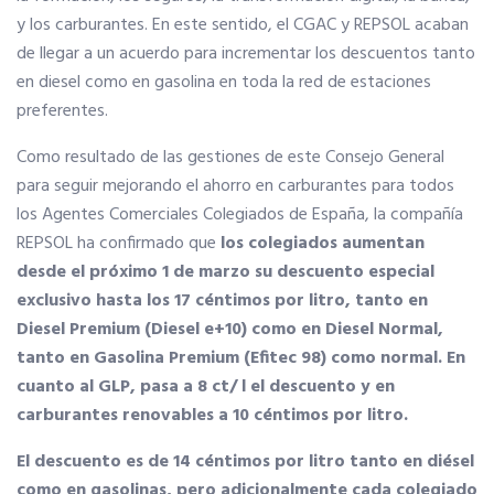
y los carburantes. En este sentido, el CGAC y REPSOL acaban
Ahorra en carburantes
de llegar a un acuerdo para incrementar los descuentos tanto
en diesel como en gasolina en toda la red de estaciones
preferentes.
Portal de Empleo
Como resultado de las gestiones de este Consejo General
para seguir mejorando el ahorro en carburantes para todos
VENTAJAS EN SEGUROS
los Agentes Comerciales Colegiados de España, la compañía
REPSOL ha confirmado que
los colegiados aumentan
Formación gratuita
desde el próximo 1 de marzo su descuento especial
exclusivo hasta los 17 céntimos por litro, tanto en
Diesel Premium (Diesel e+10) como en Diesel Normal,
Servicios financieros
tanto en Gasolina Premium (Efitec 98) como normal. En
cuanto al GLP, pasa a 8 ct/ l el descuento y en
Ventajas en las ferias
carburantes renovables a 10 céntimos por litro.
El descuento es de 14 céntimos por litro tanto en diésel
Seguro de vida
como en gasolinas, pero adicionalmente cada colegiado