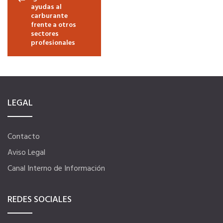
Quiero recibir el Newsletter / El Anuario
ayudas al
carburante
frente a otros
sectores
profesionales
LEGAL
Contacto
Aviso Legal
Canal Interno de Información
REDES SOCIALES