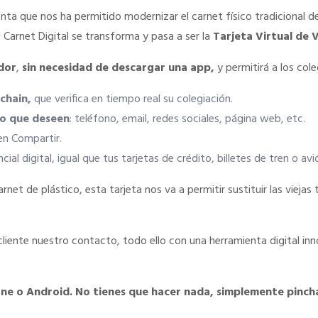
enta que nos ha permitido modernizar el carnet físico tradicional de
 Carnet Digital se transforma y pasa a ser la
Tarjeta Virtual de V
ador
,
sin necesidad de descargar una app,
y permitirá a los cole
chain,
que verifica en tiempo real su colegiación.
to que deseen
: teléfono, email, redes sociales, página web, etc.
en Compartir.
al digital, igual que tus tarjetas de crédito, billetes de tren o av
carnet de plástico, esta tarjeta nos va a permitir sustituir las viej
liente nuestro contacto, todo ello con una herramienta digital in
ne o Android. No tienes que hacer nada, simplemente pinchar