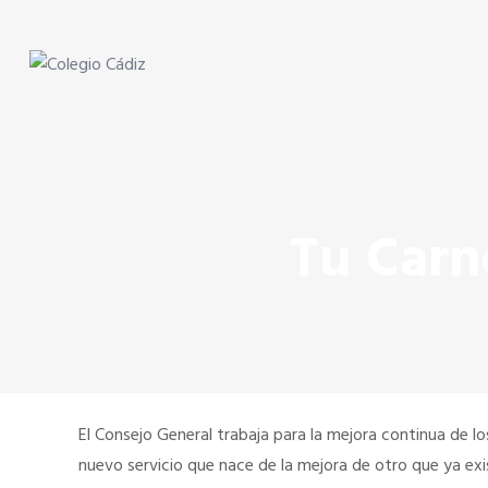
Skip to content
Skip to content
Colegio Cádiz
Agentes Comerciales de Cádiz
Tu Carne
El Consejo General trabaja para la mejora continua de l
nuevo servicio que nace de la mejora de otro que ya exi