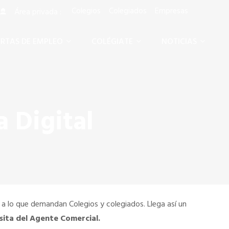
Colegios
Colegiados
Empresas
Área privada :
RTAS DE EMPLEO
COLÉGIATE
NOTICIAS
a Digital
o a lo que demandan Colegios y colegiados. Llega así un
isita del Agente Comercial.