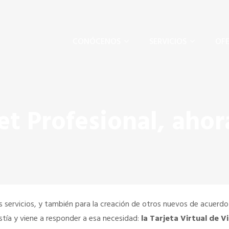
CONÓCENOS
SERVICIOS
OFE
t Profesional, ahor
os servicios, y también para la creación de otros nuevos de acuerd
stía y viene a responder a esa necesidad:
la Tarjeta Virtual de V