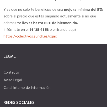
Y es que no solo te beneficias de una
mejora mínima del 5%
Ahorra en carburantes
sobre el precio que estás pagando actualmente si no que
además
te llevas hasta 80€ de bienvenida.
Portal de Empleo
Infórmate en el
91 135 41 53
o entrando aquí:
https://colectivos.zurich.es/cgac
VENTAJAS EN SEGUROS
LEGAL
Formación gratuita
Servicios financieros
Contacto
Aviso Legal
Ventajas en las ferias
Canal Interno de Información
REDES SOCIALES
Seguro de vida