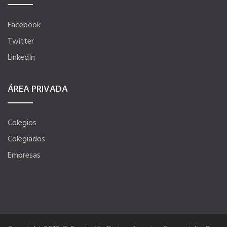
Tu CRM AC
Facebook
Twitter
Ventajas fiscales
LinkedIn
ÁREA PRIVADA
Asesoramiento fiscal y jurídico
Despachos y salas de reuniones
Colegios
Colegiados
Consulados comerciales
Empresas
Internacional
Hoteles