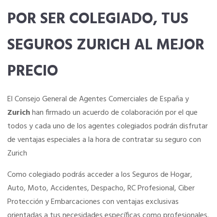
POR SER COLEGIADO, TUS
SERVICIOS EN TU COLEGIO
SEGUROS ZURICH AL MEJOR
Si eres mujer o tienes menos de 36…
PRECIO
Curso de Acceso
El Consejo General de Agentes Comerciales de España y
Zurich
han firmado un acuerdo de colaboración por el que
Formación Gratuita
todos y cada uno de los agentes colegiados podrán disfrutar
de ventajas especiales a la hora de contratar su seguro con
Descuentos exclusivos
Zurich
Como colegiado podrás acceder a los Seguros de Hogar,
Título Oficial
Auto, Moto, Accidentes, Despacho, RC Profesional, Ciber
Protección y Embarcaciones con ventajas exclusivas
Tu Carnet Profesional, ahora Digital
orientadas a tus necesidades específicas como profesionales.