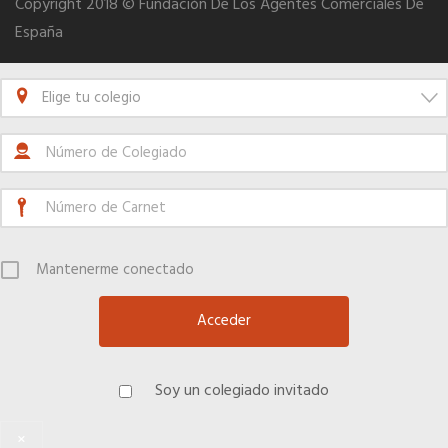
Copyright 2018 © Fundación De Los Agentes Comerciales De
España
Telefonía AC
Elige tu colegio
Apps
Información a la última
Una gran organización
Mantenerme conectado
OFERTAS DE EMPLEO
Empresas
Soy un colegiado invitado
Candidatos
×