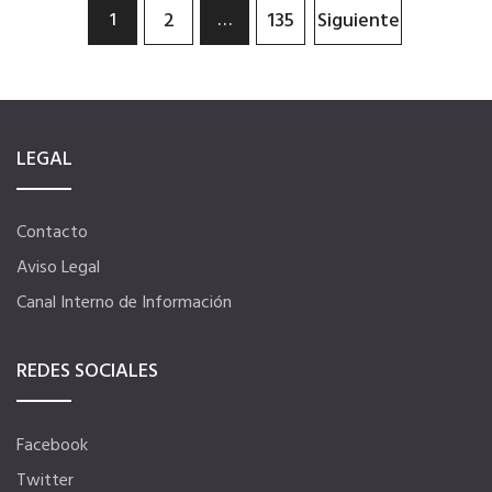
Navegación de entradas
2
135
Siguiente
1
…
LEGAL
Contacto
Aviso Legal
Canal Interno de Información
REDES SOCIALES
Facebook
Twitter