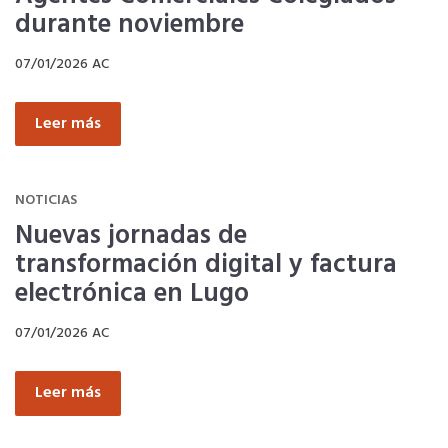
durante noviembre
Tu CRM AC
07/01/2026
AC
Ventajas fiscales
Leer más
Asesoramiento fiscal y jurídico
NOTICIAS
Nuevas jornadas de
Despachos y salas de reuniones
transformación digital y factura
electrónica en Lugo
Consulados comerciales
07/01/2026
AC
Internacional
Leer más
Hoteles