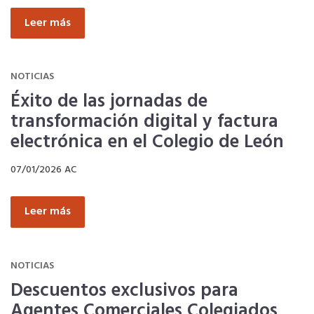
Leer más
Ahorra en carburantes
Portal de Empleo
NOTICIAS
Éxito de las jornadas de
transformación digital y factura
VENTAJAS EN SEGUROS
electrónica en el Colegio de León
Formación gratuita
07/01/2026
AC
Leer más
Servicios financieros
Ventajas en las ferias
NOTICIAS
Descuentos exclusivos para
Seguro de vida
Agentes Comerciales Colegiados