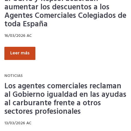
aumentar los descuentos a los
SERVICIOS EN TU COLEGIO
Agentes Comerciales Colegiados de
toda España
Si eres mujer o tienes menos de 36…
16/03/2026
AC
Curso de Acceso
Leer más
Formación Gratuita
NOTICIAS
Los agentes comerciales reclaman
Descuentos exclusivos
al Gobierno igualdad en las ayudas
al carburante frente a otros
Título Oficial
sectores profesionales
13/03/2026
AC
Tu Carnet Profesional, ahora Digital