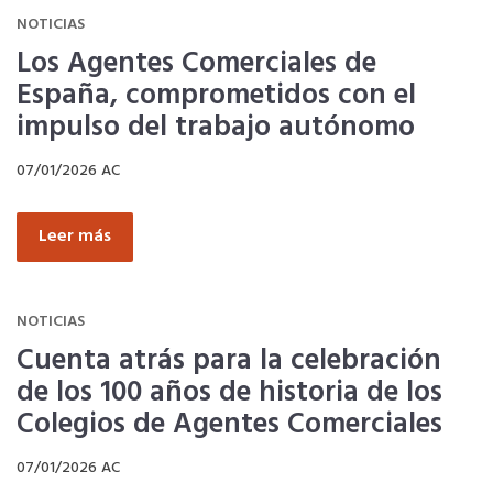
NOTICIAS
Telefonía AC
Los Agentes Comerciales de
España, comprometidos con el
impulso del trabajo autónomo
Apps
07/01/2026
AC
Información a la última
Leer más
Una gran organización
NOTICIAS
OFERTAS DE EMPLEO
Cuenta atrás para la celebración
de los 100 años de historia de los
Empresas
Colegios de Agentes Comerciales
Candidatos
07/01/2026
AC