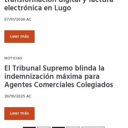
Quiero recibir el Newsletter / El Anuario
electrónica en Lugo
07/01/2026
AC
Leer más
NOTICIAS
El Tribunal Supremo blinda la
indemnización máxima para
Agentes Comerciales Colegiados
20/10/2025
AC
Leer más